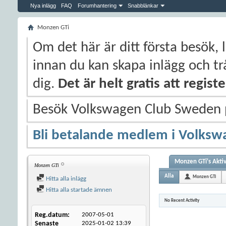
Nya inlägg
FAQ
Forumhantering
Snabblänkar
Monzen GTi
Om det här är ditt första besök, 
innan du kan skapa inlägg och trå
dig.
Det är helt gratis att regis
Besök Volkswagen Club Sweden
Bli betalande medlem i Volksw
Monzen GTi's Aktiv
Monzen GTi
Alla
Monzen GTi
Hitta alla inlägg
Hitta alla startade ämnen
No Recent Activity
Reg.datum
2007-05-01
Senaste
2025-01-02
13:39