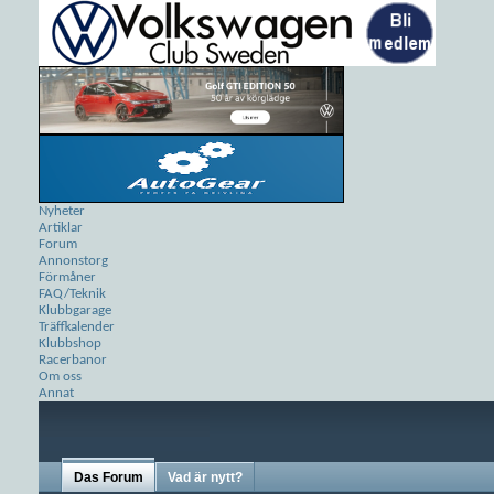
Nyheter
Artiklar
Forum
Annonstorg
Förmåner
FAQ/Teknik
Klubbgarage
Träffkalender
Klubbshop
Racerbanor
Om oss
Annat
Das Forum
Vad är nytt?