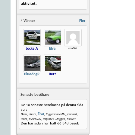
aktivitet
5
Vänner
Fler
tisu001
Jocke.A
Elva
BluedogR
Bert
Senaste besökare
De 10 senaste besökarna på denna sida
var:
,
,
Elva
,
,
,
Basti
daare
Figgemannen89
johan70
,
,
,
,
larra
Meken520
Raptores
Stafffan
tisu001
Den här sidan har haft
66 348
besök