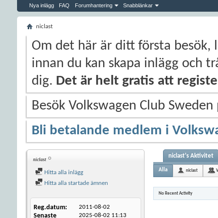
Nya inlägg
FAQ
Forumhantering
Snabblänkar
niclast
Om det här är ditt första besök, 
innan du kan skapa inlägg och trå
dig.
Det är helt gratis att regis
Besök Volkswagen Club Sweden
Bli betalande medlem i Volksw
niclast's Aktivitet
niclast
Alla
niclast
Hitta alla inlägg
Hitta alla startade ämnen
No Recent Activity
Reg.datum
2011-08-02
Senaste
2025-08-02
11:13