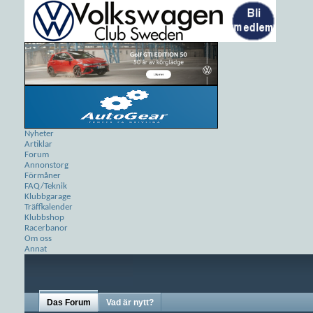
Nyheter
Artiklar
Forum
Annonstorg
Förmåner
FAQ/Teknik
Klubbgarage
Träffkalender
Klubbshop
Racerbanor
Om oss
Annat
Das Forum
Vad är nytt?