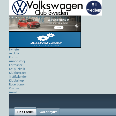
Nyheter
Artiklar
Forum
Annonstorg
Förmåner
FAQ/Teknik
Klubbgarage
Träffkalender
Klubbshop
Racerbanor
Om oss
Annat
Das Forum
Vad är nytt?