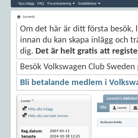
Nya inlägg
FAQ
Forumhantering
Snabblänkar
Lorentz
Om det här är ditt första besök, 
innan du kan skapa inlägg och trå
dig.
Det är helt gratis att regis
Besök Volkswagen Club Sweden
Bli betalande medlem i Volksw
Lorentz's Aktivitet
Lorentz
Alla
Lorentz
Hitta alla inlägg
Hitta alla startade ämnen
No Recent Activity
Reg.datum
2007-05-11
Senaste
2024-10-18
12:25