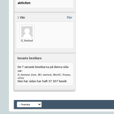
aktivitet
1
Vän
Fler
D_Stenlund
Senaste besökare
De 7 senaste besökarna på denna sida
var:
,
,
,
,
,
,
D_Stenlund
finne
JRJ
mattiask
Mex165
Norpan
viGGe
Den här sidan har haft
37 207
besök