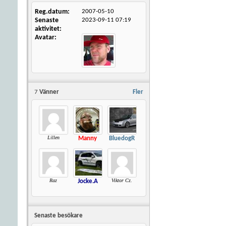
Reg.datum
2007-05-10
Senaste
2023-09-11
07:19
aktivitet
Avatar
7
Vänner
Fler
Lillen
Manny
BluedogR
Raz
Viktor Cz.
Jocke.A
Senaste besökare