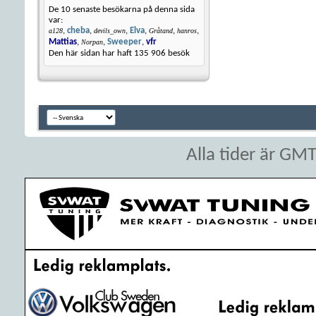
De 10 senaste besökarna på denna sida
var:
,
cheba
,
,
Elva
,
,
,
a128
devils_own
Gråtand
hanros
Mattias
,
,
Sweeper
,
vfr
Norpan
Den här sidan har haft
135 906
besök
Alla tider är GM