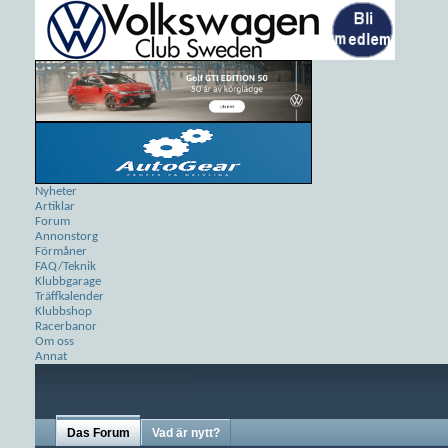
Nyheter
Artiklar
Forum
Annonstorg
Förmåner
FAQ/Teknik
Klubbgarage
Träffkalender
Klubbshop
Racerbanor
Om oss
Annat
Das Forum
Vad är nytt?