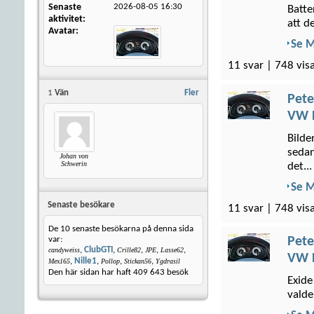
Senaste
2026-08-05
16:30
Batte
aktivitet
att de
Avatar
Se 
11 svar | 748 vis
1
Vän
Fler
Pete
VW P
Bilde
sedan
Johan von
Schwerin
det...
Se 
Senaste besökare
11 svar | 748 vis
De 10 senaste besökarna på denna sida
Pete
var:
,
ClubGTI
,
,
,
,
candyweiss
Crille82
JPE
Lasse62
VW P
,
Nille1
,
,
,
Mex165
Pollop
Stickan56
Ygdrasil
Den här sidan har haft
409 643
besök
Exide
valde