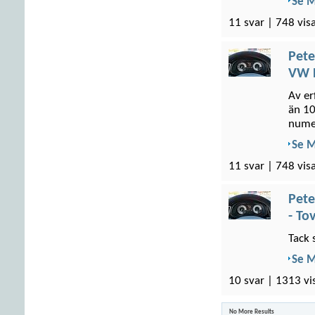
Se 
11 svar | 748 vis
Pete
VW P
Av er
än 10
numer
Se 
11 svar | 748 vis
Pete
- To
Tack 
Se 
10 svar | 1313 vi
No More Results