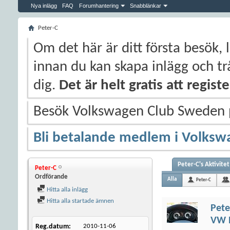
Nya inlägg
FAQ
Forumhantering
Snabblänkar
Peter-C
Om det här är ditt första besök, 
innan du kan skapa inlägg och trå
dig.
Det är helt gratis att regis
Besök Volkswagen Club Sweden
Bli betalande medlem i Volksw
Peter-C's Aktivitet
Peter-C
Ordförande
Alla
Peter-C
Hitta alla inlägg
Hitta alla startade ämnen
Pete
VW P
Reg.datum
2010-11-06