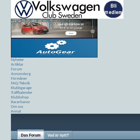
Nyheter
Artiklar
Forum
Annonstorg
Förmåner
FAQ/Teknik
Klubbgarage
Träffkalender
Klubbshop
Racerbanor
Om oss
Annat
Das Forum
Vad är nytt?