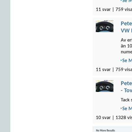
Se 
11 svar | 759 vis
Pete
VW P
Av er
än 10
numer
Se 
11 svar | 759 vis
Pete
- To
Tack 
Se 
10 svar | 1328 vi
No More Results