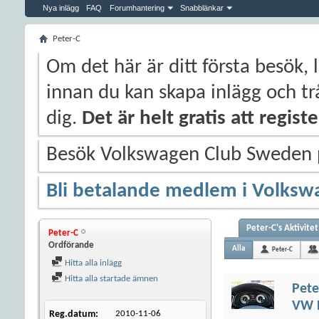
Nya inlägg
FAQ
Forumhantering
Snabblänkar
Peter-C
Om det här är ditt första besök, 
innan du kan skapa inlägg och trå
dig.
Det är helt gratis att regis
Besök Volkswagen Club Sweden
Bli betalande medlem i Volksw
Peter-C's Aktivitet
Peter-C
Ordförande
Alla
Peter-C
Hitta alla inlägg
Hitta alla startade ämnen
Pete
VW P
Reg.datum
2010-11-06