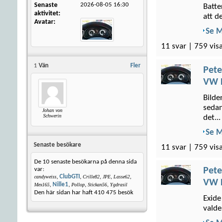
Senaste
2026-08-05
16:30
Batte
aktivitet
att de
Avatar
Se 
11 svar | 759 vis
1
Vän
Fler
Pete
VW P
Bilde
sedan
Johan von
Schwerin
det...
Se 
Senaste besökare
11 svar | 759 vis
De 10 senaste besökarna på denna sida
Pete
var:
,
ClubGTI
,
,
,
,
candyweiss
Crille82
JPE
Lasse62
VW P
,
Nille1
,
,
,
Mex165
Pollop
Stickan56
Ygdrasil
Den här sidan har haft
410 475
besök
Exide
valde