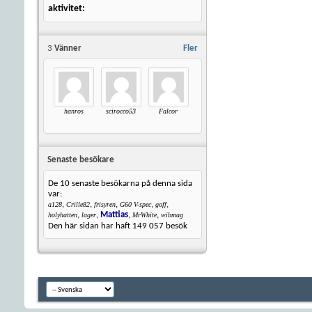
aktivitet
3
Vänner
Fler
hanros
scirocco53
Falcor
Senaste besökare
De 10 senaste besökarna på denna sida
var:
,
,
,
,
,
a128
Crille82
frisyren
G60 V-spec
goff
,
,
Mattias
,
,
holyhatten
lager
MrWhite
wibmag
Den här sidan har haft
149 057
besök