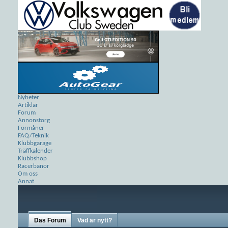
Nyheter
Artiklar
Forum
Annonstorg
Förmåner
FAQ/Teknik
Klubbgarage
Träffkalender
Klubbshop
Racerbanor
Om oss
Annat
Das Forum
Vad är nytt?