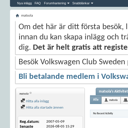
Nya inlägg
FAQ
Forumhantering
Snabblänkar
matsola
Om det här är ditt första besök, 
innan du kan skapa inlägg och trå
dig.
Det är helt gratis att regis
Besök Volkswagen Club Sweden
Bli betalande medlem i Volksw
matsola's Aktivitet
matsola
Alla
matsola
Hitta alla inlägg
Hitta alla startade ämnen
No Recent Activity
Reg.datum
2007-05-09
Senaste
2026-08-05
15:29