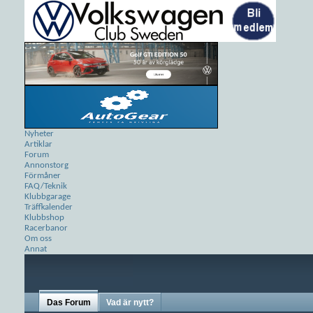
Nyheter
Artiklar
Forum
Annonstorg
Förmåner
FAQ/Teknik
Klubbgarage
Träffkalender
Klubbshop
Racerbanor
Om oss
Annat
Das Forum
Vad är nytt?