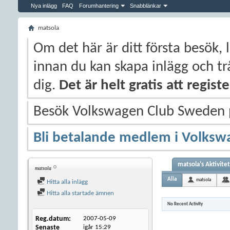
Nya inlägg
FAQ
Forumhantering
Snabblänkar
matsola
Om det här är ditt första besök, 
innan du kan skapa inlägg och trå
dig.
Det är helt gratis att regis
Besök Volkswagen Club Sweden
Bli betalande medlem i Volksw
matsola's Aktivitet
matsola
Alla
matsola
Hitta alla inlägg
Hitta alla startade ämnen
No Recent Activity
Reg.datum
2007-05-09
Senaste
igår
15:29