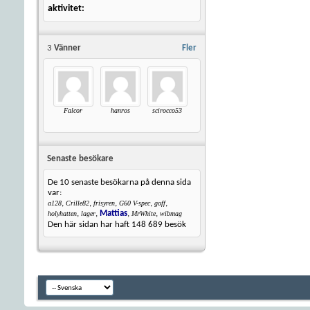
aktivitet
3
Vänner
Fler
Falcor
hanros
scirocco53
Senaste besökare
De 10 senaste besökarna på denna sida
var:
,
,
,
,
,
a128
Crille82
frisyren
G60 V-spec
goff
,
,
Mattias
,
,
holyhatten
lager
MrWhite
wibmag
Den här sidan har haft
148 689
besök