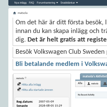
Nya inlägg
FAQ
Forumhantering
Snabblänkar
matsola
Om det här är ditt första besök, 
innan du kan skapa inlägg och trå
dig.
Det är helt gratis att regis
Besök Volkswagen Club Sweden
Bli betalande medlem i Volksw
matsola's Aktivitet
matsola
Alla
matsola
Hitta alla inlägg
Hitta alla startade ämnen
No Recent Activity
Reg.datum
2007-05-09
Senaste
2026-08-05
15:29