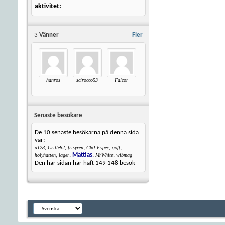
aktivitet
3
Vänner
Fler
hanros
scirocco53
Falcor
Senaste besökare
De 10 senaste besökarna på denna sida
var:
,
,
,
,
,
a128
Crille82
frisyren
G60 V-spec
goff
,
,
Mattias
,
,
holyhatten
lager
MrWhite
wibmag
Den här sidan har haft
149 148
besök