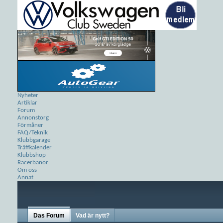
Nyheter
Artiklar
Forum
Annonstorg
Förmåner
FAQ/Teknik
Klubbgarage
Träffkalender
Klubbshop
Racerbanor
Om oss
Annat
Das Forum
Vad är nytt?