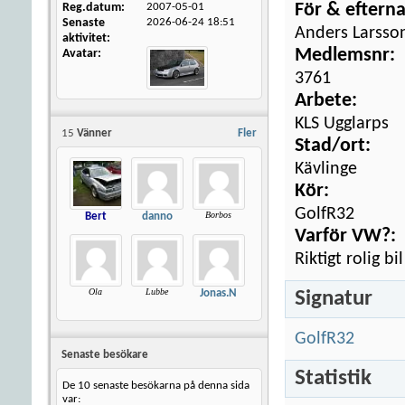
Reg.datum
2007-05-01
För & eftern
Senaste
2026-06-24
18:51
Anders Larsso
aktivitet
Medlemsnr:
Avatar
3761
Arbete:
KLS Ugglarps
15
Vänner
Fler
Stad/ort:
Kävlinge
Kör:
GolfR32
Borbos
Bert
danno
Varför VW?:
Riktigt rolig bi
Ola
Lubbe
Signatur
Jonas.N
GolfR32
Senaste besökare
Statistik
De 10 senaste besökarna på denna sida
var: