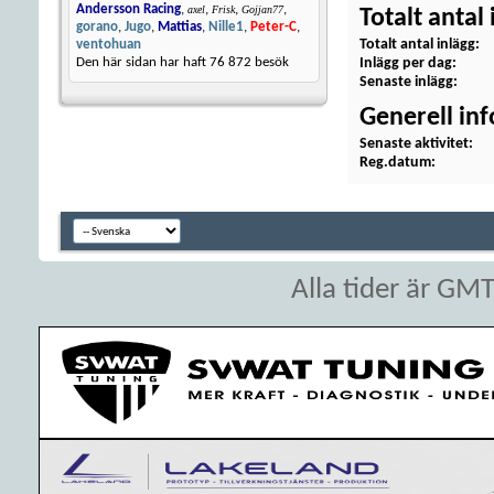
Andersson Racing
,
,
,
,
axel
Frisk
Gojjan77
Totalt antal 
gorano
,
Jugo
,
Mattias
,
Nille1
,
Peter-C
,
Totalt antal inlägg
ventohuan
Inlägg per dag
Den här sidan har haft
76 872
besök
Senaste inlägg
Generell in
Senaste aktivitet
Reg.datum
Alla tider är GM