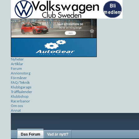
Nyheter
Artiklar
Forum
Annonstorg
Förmåner
FAQ/Teknik
Klubbgarage
Träffkalender
Klubbshop
Racerbanor
Om oss
Annat
Das Forum
Vad är nytt?