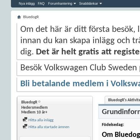
Nya inlägg
FAQ
Forumhantering
Snabblänkar
BluedogR
Om det här är ditt första besök, 
innan du kan skapa inlägg och trå
dig.
Det är helt gratis att regis
Besök Volkswagen Club Sweden
Bli betalande medlem i Volksw
BluedogR's Aktivit
BluedogR
Hedersmedlem
Grundinfor
Medlem 10 år+
Hitta alla inlägg
Födelsedag
Hitta alla startade ämnen
Om Bluedo