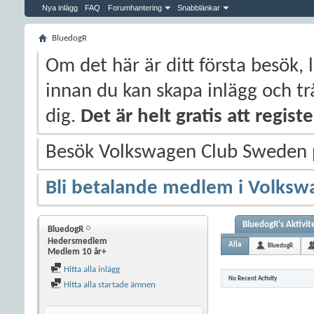
Nya inlägg
FAQ
Forumhantering
Snabblänkar
BluedogR
Om det här är ditt första besök, 
innan du kan skapa inlägg och trå
dig.
Det är helt gratis att regis
Besök Volkswagen Club Sweden
Bli betalande medlem i Volksw
BluedogR's Aktivit
BluedogR
Hedersmedlem
Alla
BluedogR
Medlem 10 år+
Hitta alla inlägg
No Recent Activity
Hitta alla startade ämnen