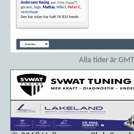
Andersson Racing
,
,
,
,
axel
Frisk
Gojjan77
gorano
,
Jugo
,
Mattias
,
Nille1
,
Peter-C
,
ventohuan
Den här sidan har haft
76 832
besök
Alla tider är GM