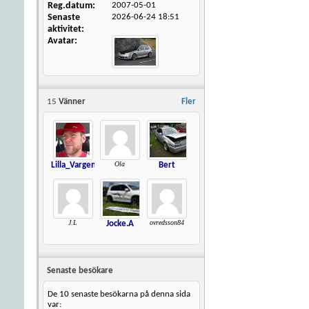
Reg.datum
2007-05-01
Senaste
2026-06-24
18:51
aktivitet
Avatar
15
Vänner
Fler
Ola
Lilla_Vargen
Bert
J.L
ovredsson84
Jocke.A
Senaste besökare
De 10 senaste besökarna på denna sida
var: