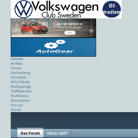
Nyheter
Artiklar
Forum
Annonstorg
Förmåner
FAQ/Teknik
Klubbgarage
Träffkalender
Klubbshop
Racerbanor
Om oss
Annat
Das Forum
Vad är nytt?