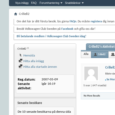
Nya inlägg
FAQ
Forumhantering
Snabblänkar
Crille82
Om det här är ditt första besök, läs gärna
FAQn
. Du måste
registera
dig innan 
Besök Volkswagen Club Sweden på
Facebook
och gilla oss där!
Bli betalande medlem i Volkswagen Club Sweden idag!
Crille82's Aktivitet
Crille82
Alla
Crille82
Hemsida
Hitta alla inlägg
Hitta alla startade ämnen
Crille8
Både väx
Reg.datum
2007-05-09
Se Mer
Senaste
igår
16:19
5 svar | 647 visad(e)
aktivitet
No More Results
Senaste besökare
De 10 senaste besökarna på denna sida