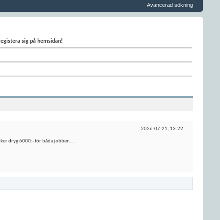
Avancerad sökning
 registera sig på hemsidan!
2026-07-21,
13:22
ycker dryg 6000:- för båda jobben...