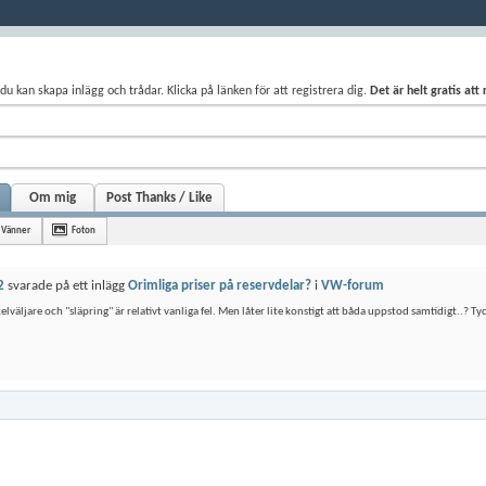
du kan skapa inlägg och trådar. Klicka på länken för att registrera dig.
Det är helt gratis att
Om mig
Post Thanks / Like
Vänner
Foton
2
svarade på ett inlägg
Orimliga priser på reservdelar?
i
VW-forum
elväljare och "släpring" är relativt vanliga fel. Men låter lite konstigt att båda uppstod samtidigt..? T