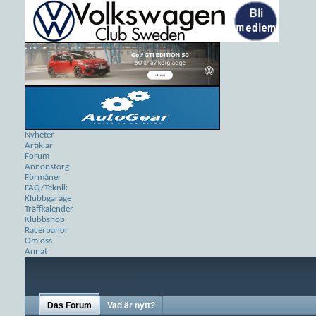
Nyheter
Artiklar
Forum
Annonstorg
Förmåner
FAQ/Teknik
Klubbgarage
Träffkalender
Klubbshop
Racerbanor
Om oss
Annat
Das Forum
Vad är nytt?