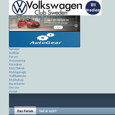
Nyheter
Artiklar
Forum
Annonstorg
Förmåner
FAQ/Teknik
Klubbgarage
Träffkalender
Klubbshop
Racerbanor
Om oss
Annat
Das Forum
Vad är nytt?