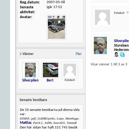
Reg.datum
2007-05-08
Senaste
igår
17:52
aktivitet
Faltdach
Avatar
Silverpile
Styrelsen
Hedersm
3
Vänner
Fler
Visar vänner 1 till 3 av 3
Faltdach
Silverpilen
Bert
Senaste besökare
De 10 senaste besökarna på denna sida
var:
,
,
,
,
,
fillMAN
goff
GolfMK1pickis
Luipo
Mattebigge
Mattias
,
,
,
,
Patrik L
Sn00k
Source011
TommyR
Den här sidan har haft
151 745
besök