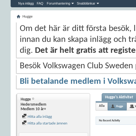
Nya inlägg
FAQ
Forumhantering
Snabblänkar
Hugge
Om det här är ditt första besök, 
innan du kan skapa inlägg och trå
dig.
Det är helt gratis att regis
Besök Volkswagen Club Sweden
Bli betalande medlem i Volksw
Hugge's Aktivitet
Hugge
Hedersmedlem
Alla
Hugge
Medlem 10 år+
Hitta alla inlägg
No Recent Activity
Hitta alla startade ämnen