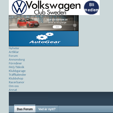
Nyheter
Artiklar
Forum
Annonstorg
Förmåner
FAQ/Teknik
Klubbgarage
Träffkalender
Klubbshop
Racerbanor
Om oss
Annat
Das Forum
Vad är nytt?