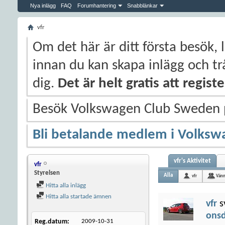
Nya inlägg
FAQ
Forumhantering
Snabblänkar
vfr
Om det här är ditt första besök, 
innan du kan skapa inlägg och trå
dig.
Det är helt gratis att regis
Besök Volkswagen Club Sweden
Bli betalande medlem i Volksw
vfr's Aktivitet
vfr
Styrelsen
Alla
vfr
Vänn
Hitta alla inlägg
Hitta alla startade ämnen
vfr
s
onsd
Reg.datum
2009-10-31