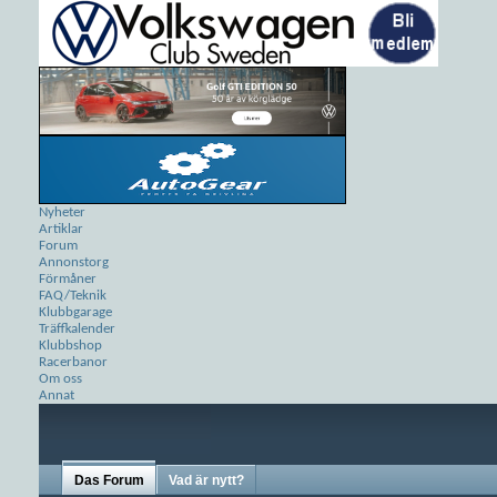
Nyheter
Artiklar
Forum
Annonstorg
Förmåner
FAQ/Teknik
Klubbgarage
Träffkalender
Klubbshop
Racerbanor
Om oss
Annat
Das Forum
Vad är nytt?