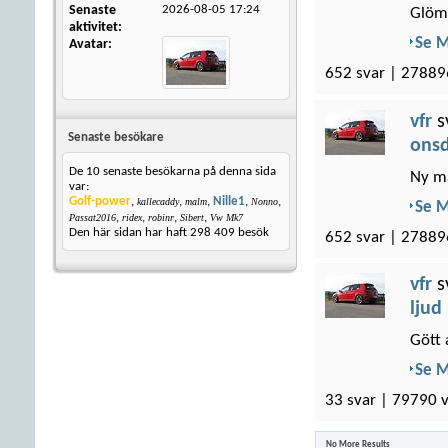
Senaste
2026-08-05
17:24
Glöm 
aktivitet
Se 
Avatar
652 svar | 27889
vfr
s
Senaste besökare
onsd
De 10 senaste besökarna på denna sida
Ny må
var:
Golf-power
,
,
,
Nille1
,
,
kallecaddy
malm
Nonno
Se 
,
,
,
,
Passat2016
ridex
robinr
Sibert
Vw Mk7
Den här sidan har haft
298 409
besök
652 svar | 27889
vfr
s
ljud
Gött 
Se 
33 svar | 79790 v
No More Results