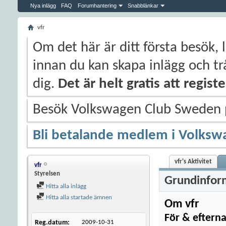
Nya inlägg
FAQ
Forumhantering
Snabblänkar
vfr
Om det här är ditt första besök, 
innan du kan skapa inlägg och trå
dig.
Det är helt gratis att regis
Besök Volkswagen Club Sweden
Bli betalande medlem i Volksw
vfr's Aktivitet
vfr
Styrelsen
Grundinfor
Hitta alla inlägg
Hitta alla startade ämnen
Om vfr
För & eftern
Reg.datum
2009-10-31