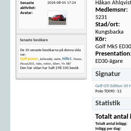
Håkan Ahlqvis
Senaste
2026-08-05
17:24
aktivitet
Medlemsnr:
Avatar
5231
Stad/ort:
Kungsbacka
Kör:
Senaste besökare
Golf Mk5 ED3
De 10 senaste besökarna på denna sida
Presentation
var:
Golf-power
,
,
,
Nille1
,
,
kallecaddy
malm
Nonno
ED30-ägare
,
,
,
,
Passat2016
ridex
robinr
Sibert
Vw Mk7
Den här sidan har haft
298 330
besök
Signatur
Golf GTI Edition 30 
Polo TDI90 -12
Statistik
Totalt antal 
Totalt antal inlägg
Inlägg per dag