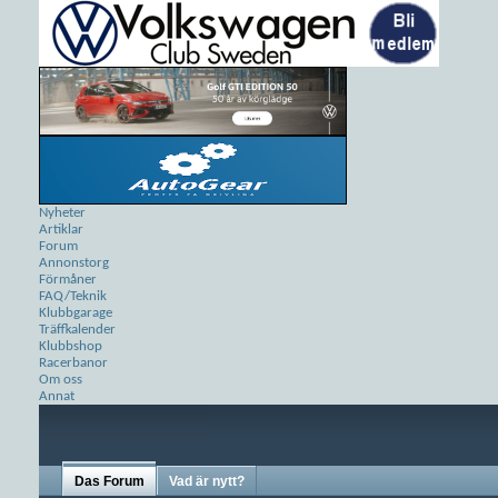
Nyheter
Artiklar
Forum
Annonstorg
Förmåner
FAQ/Teknik
Klubbgarage
Träffkalender
Klubbshop
Racerbanor
Om oss
Annat
Das Forum
Vad är nytt?