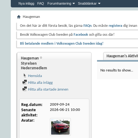
Nya inlägg
FAQ
Forumhantering
Snabblänkar
Haugeman
Om det här är ditt första besök, läs gärna
FAQn
. Du måste
registera
dig innan 
Besök Volkswagen Club Sweden på
Facebook
och gilla oss där!
Bli betalande medlem i Volkswagen Club Sweden idag!
Haugeman's Aktivi
Haugeman
Styrelsen
Hedersmedlem
No results to show...
Hemsida
Hitta alla inlägg
Hitta alla startade ämnen
Reg.datum
2009-09-24
Senaste
2026-06-21
10:00
aktivitet
Avatar