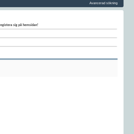
Avancerad sökning
 registera sig på hemsidan!