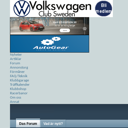
Nyheter
Artiklar
Forum
Annonstorg
Förmåner
FAQ/Teknik
Klubbgarage
Träffkalender
Klubbshop
Racerbanor
Om oss
Annat
Das Forum
Vad är nytt?