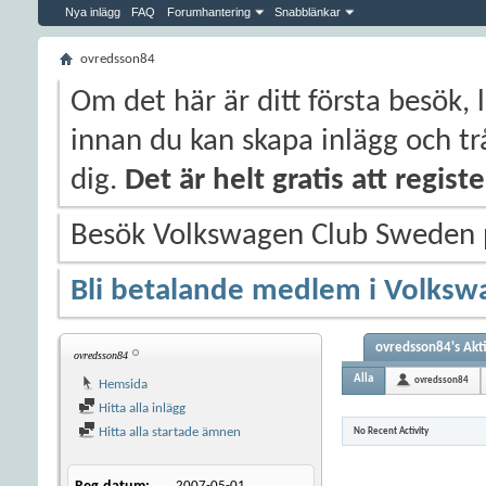
Nya inlägg
FAQ
Forumhantering
Snabblänkar
ovredsson84
Om det här är ditt första besök, 
innan du kan skapa inlägg och trå
dig.
Det är helt gratis att regis
Besök Volkswagen Club Sweden
Bli betalande medlem i Volksw
ovredsson84's Akti
ovredsson84
Alla
ovredsson84
Hemsida
Hitta alla inlägg
Hitta alla startade ämnen
No Recent Activity
2007-05-01