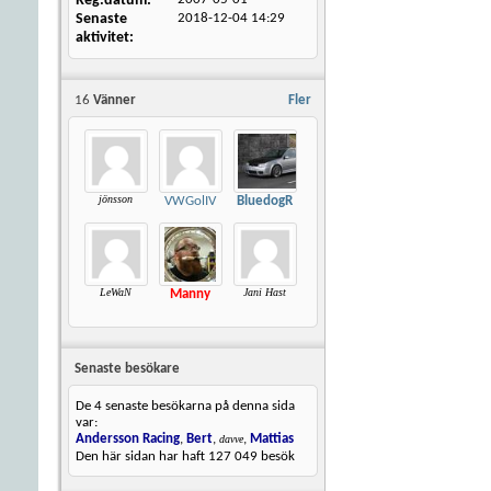
Reg.datum
Senaste
2018-12-04
14:29
aktivitet
16
Vänner
Fler
jönsson
VWGolIV
BluedogR
LeWaN
Jani Hast
Manny
Senaste besökare
De 4 senaste besökarna på denna sida
var:
Andersson Racing
,
Bert
,
,
Mattias
davve
Den här sidan har haft
127 049
besök