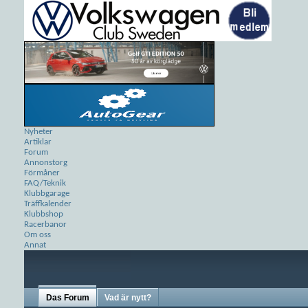
Nyheter
Artiklar
Forum
Annonstorg
Förmåner
FAQ/Teknik
Klubbgarage
Träffkalender
Klubbshop
Racerbanor
Om oss
Annat
Das Forum
Vad är nytt?