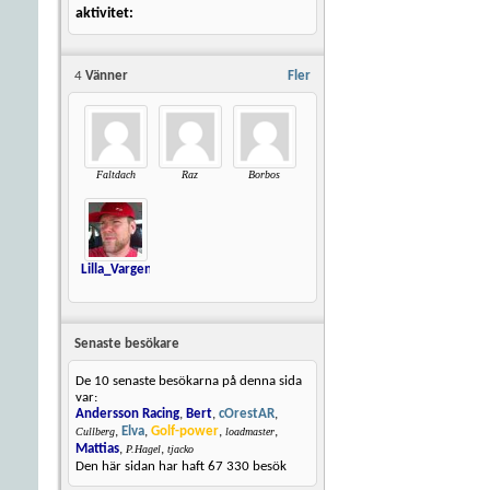
aktivitet
4
Vänner
Fler
Faltdach
Raz
Borbos
Lilla_Vargen
Senaste besökare
De 10 senaste besökarna på denna sida
var:
Andersson Racing
,
Bert
,
cOrestAR
,
,
Elva
,
Golf-power
,
,
Cullberg
loadmaster
Mattias
,
,
P.Hagel
tjacko
Den här sidan har haft
67 330
besök