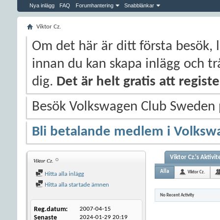
Nya inlägg
FAQ
Forumhantering
Snabblänkar
Viktor Cz.
Om det här är ditt första besök, 
innan du kan skapa inlägg och trå
dig.
Det är helt gratis att regis
Besök Volkswagen Club Sweden
Bli betalande medlem i Volksw
Viktor Cz.'s Aktivit
Viktor Cz.
Alla
Viktor Cz.
Hitta alla inlägg
Hitta alla startade ämnen
No Recent Activity
Reg.datum
2007-04-15
Senaste
2024-01-29
20:19