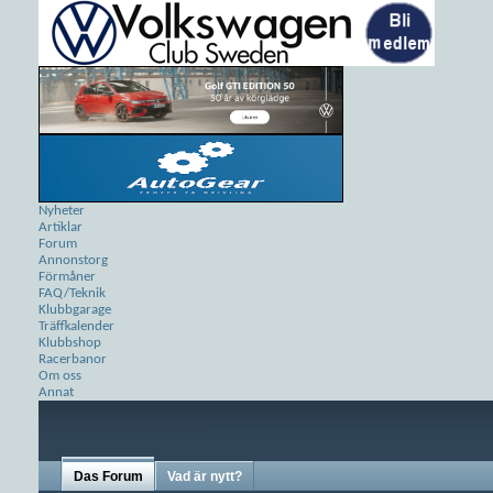
Nyheter
Artiklar
Forum
Annonstorg
Förmåner
FAQ/Teknik
Klubbgarage
Träffkalender
Klubbshop
Racerbanor
Om oss
Annat
Das Forum
Vad är nytt?