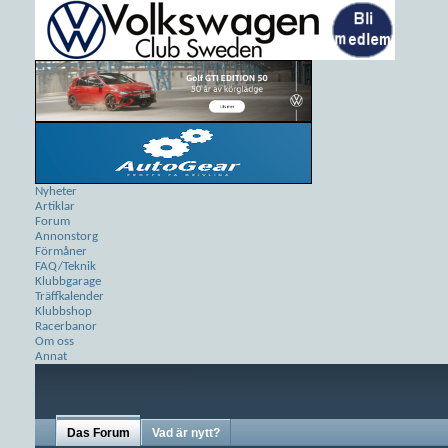
Nyheter
Artiklar
Forum
Annonstorg
Förmåner
FAQ/Teknik
Klubbgarage
Träffkalender
Klubbshop
Racerbanor
Om oss
Annat
Das Forum
Vad är nytt?