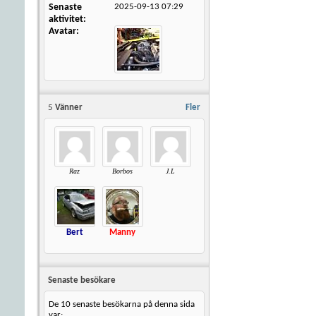
Senaste
2025-09-13
07:29
aktivitet
Avatar
5
Vänner
Fler
Raz
Borbos
J.L
Bert
Manny
Senaste besökare
De 10 senaste besökarna på denna sida
var: