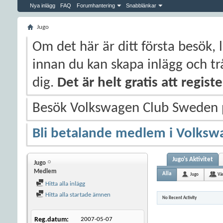
Nya inlägg
FAQ
Forumhantering
Snabblänkar
Jugo
Om det här är ditt första besök, 
innan du kan skapa inlägg och trå
dig.
Det är helt gratis att regis
Besök Volkswagen Club Sweden
Bli betalande medlem i Volksw
Jugo's Aktivitet
Jugo
Medlem
Alla
Jugo
Vä
Hitta alla inlägg
Hitta alla startade ämnen
No Recent Activity
Reg.datum
2007-05-07