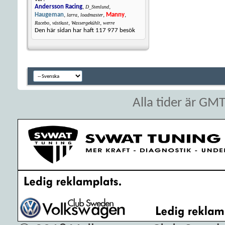
Andersson Racing
,
,
D_Stenlund
Haugeman
,
,
,
Manny
,
larra
loadmaster
,
,
,
Racebo
västkust
Wassergekühlt
werre
Den här sidan har haft
117 977
besök
Alla tider är GM