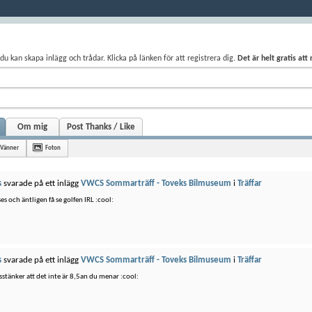
du kan skapa inlägg och trådar. Klicka på länken för att registrera dig.
Det är helt gratis att
Om mig
Post Thanks / Like
Vänner
Foton
s
svarade på ett inlägg
VWCS Sommarträff - Toveks Bilmuseum
i
Träffar
ses och äntligen få se golfen IRL :cool:
s
svarade på ett inlägg
VWCS Sommarträff - Toveks Bilmuseum
i
Träffar
sstänker att det inte är 8,5an du menar :cool: