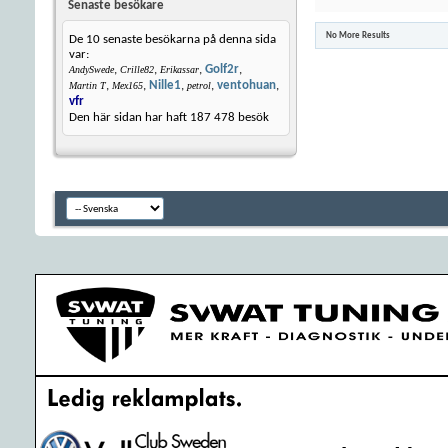
Senaste besökare
No More Results
De 10 senaste besökarna på denna sida
var:
,
,
,
Golf2r
,
AndySwede
Crille82
Erikassar
,
,
Nille1
,
,
ventohuan
,
Martin T
Mex165
petrol
vfr
Den här sidan har haft
187 478
besök