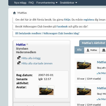
Nya inlägg
FAQ
Forumhantering
Snabblänkar
Mattias
Om det här är ditt första besök, läs gärna
FAQn
. Du måste
registera
dig innan 
Besök Volkswagen Club Sweden på
Facebook
och gilla oss där!
Bli betalande medlem i Volkswagen Club Sweden idag!
Mattias's Aktivitet
Mattias
Styrelsen
Alla
Mattias
Hedersmedlem
Hitta alla inlägg
Mattia
Hitta alla startade ämnen
Skoj att 
Se Mer
Reg.datum
2007-05-01
Senaste
igår
12:57
10 svar | 1264 visad(e)
aktivitet
Avatar
Mattia
Skoj! Mi
Se Mer
10 svar | 1264 visad(e)