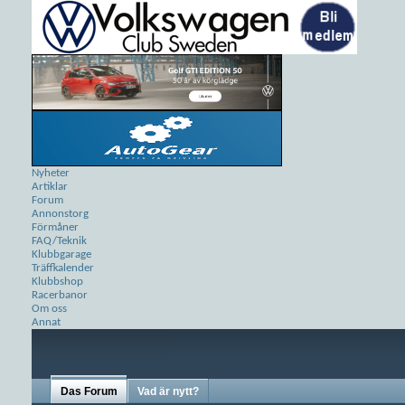
Nyheter
Artiklar
Forum
Annonstorg
Förmåner
FAQ/Teknik
Klubbgarage
Träffkalender
Klubbshop
Racerbanor
Om oss
Annat
Das Forum
Vad är nytt?