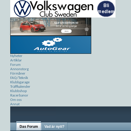
Nyheter
Artiklar
Forum
Annonstorg
Förmåner
FAQ/Teknik
Klubbgarage
Träffkalender
Klubbshop
Racerbanor
Om oss
Annat
Das Forum
Vad är nytt?