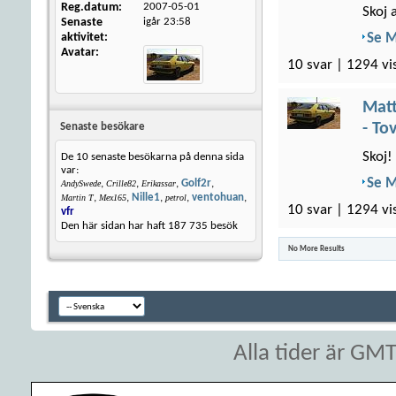
Reg.datum
2007-05-01
Skoj 
Senaste
igår
23:58
aktivitet
Se 
Avatar
10 svar | 1294 vi
Matt
- To
Senaste besökare
Skoj!
De 10 senaste besökarna på denna sida
var:
Se 
,
,
,
Golf2r
,
AndySwede
Crille82
Erikassar
,
,
Nille1
,
,
ventohuan
,
Martin T
Mex165
petrol
10 svar | 1294 vi
vfr
Den här sidan har haft
187 735
besök
No More Results
Alla tider är GM