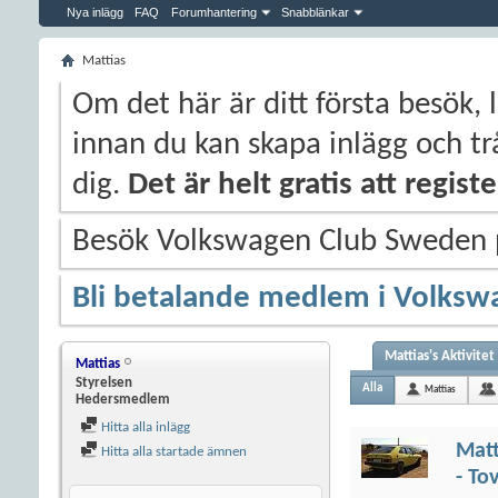
Nya inlägg
FAQ
Forumhantering
Snabblänkar
Mattias
Om det här är ditt första besök, 
innan du kan skapa inlägg och trå
dig.
Det är helt gratis att regis
Besök Volkswagen Club Sweden
Bli betalande medlem i Volksw
Mattias's Aktivitet
Mattias
Styrelsen
Alla
Mattias
Hedersmedlem
Hitta alla inlägg
Matt
Hitta alla startade ämnen
- To