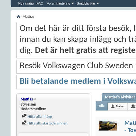
Nya inlägg
FAQ
Forumhantering
Snabblänkar
Mattias
Om det här är ditt första besök, 
innan du kan skapa inlägg och trå
dig.
Det är helt gratis att regis
Besök Volkswagen Club Sweden
Bli betalande medlem i Volksw
Mattias's Aktivitet
Mattias
Styrelsen
Alla
Mattias
Hedersmedlem
Hitta alla inlägg
Matt
Hitta alla startade ämnen
- To