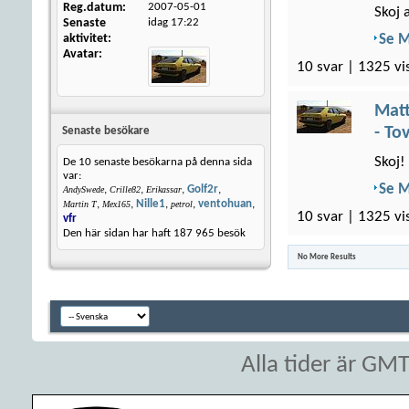
Reg.datum
2007-05-01
Skoj 
Senaste
idag
17:22
aktivitet
Se 
Avatar
10 svar | 1325 vi
Matt
- To
Senaste besökare
Skoj!
De 10 senaste besökarna på denna sida
var:
Se 
,
,
,
Golf2r
,
AndySwede
Crille82
Erikassar
,
,
Nille1
,
,
ventohuan
,
Martin T
Mex165
petrol
10 svar | 1325 vi
vfr
Den här sidan har haft
187 965
besök
No More Results
Alla tider är GM