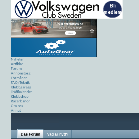
Nyheter
Artiklar
Forum
Annonstorg
Förmåner
FAQ/Teknik
Klubbgarage
Träffkalender
Klubbshop
Racerbanor
Om oss
Annat
Das Forum
Vad är nytt?