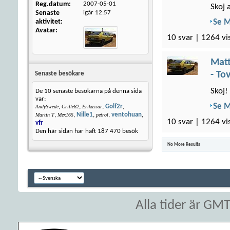
Reg.datum
2007-05-01
Skoj 
Senaste
igår
12:57
aktivitet
Se 
Avatar
10 svar | 1264 vi
Matt
- To
Senaste besökare
Skoj!
De 10 senaste besökarna på denna sida
var:
Se 
,
,
,
Golf2r
,
AndySwede
Crille82
Erikassar
,
,
Nille1
,
,
ventohuan
,
Martin T
Mex165
petrol
10 svar | 1264 vi
vfr
Den här sidan har haft
187 470
besök
No More Results
Alla tider är GM