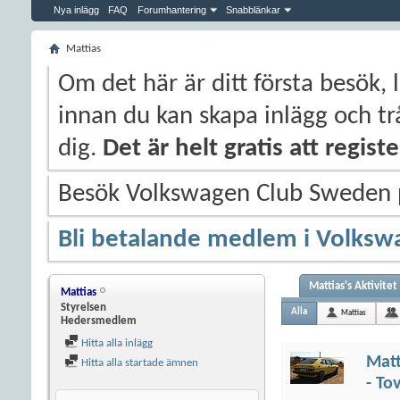
Nya inlägg
FAQ
Forumhantering
Snabblänkar
Mattias
Om det här är ditt första besök, 
innan du kan skapa inlägg och trå
dig.
Det är helt gratis att regis
Besök Volkswagen Club Sweden
Bli betalande medlem i Volksw
Mattias's Aktivitet
Mattias
Styrelsen
Alla
Mattias
Hedersmedlem
Hitta alla inlägg
Matt
Hitta alla startade ämnen
- To