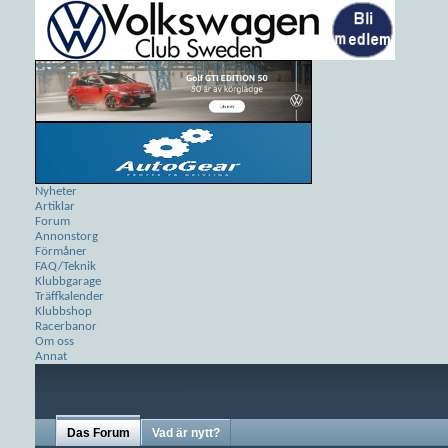
Nyheter
Artiklar
Forum
Annonstorg
Förmåner
FAQ/Teknik
Klubbgarage
Träffkalender
Klubbshop
Racerbanor
Om oss
Annat
Das Forum
Vad är nytt?