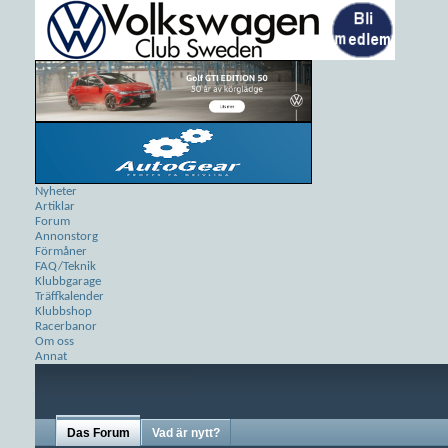
Nyheter
Artiklar
Forum
Annonstorg
Förmåner
FAQ/Teknik
Klubbgarage
Träffkalender
Klubbshop
Racerbanor
Om oss
Annat
Das Forum
Vad är nytt?