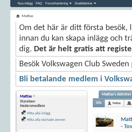
Nya inlägg
FAQ
Forumhantering
Snabblänkar
Mattias
Om det här är ditt första besök, 
innan du kan skapa inlägg och trå
dig.
Det är helt gratis att regis
Besök Volkswagen Club Sweden
Bli betalande medlem i Volksw
Mattias's Aktivitet
Mattias
Styrelsen
Alla
Mattias
Hedersmedlem
Hitta alla inlägg
Matt
Hitta alla startade ämnen
- To