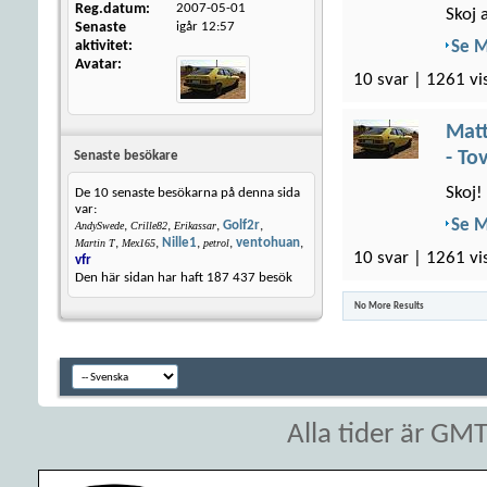
Reg.datum
2007-05-01
Skoj 
Senaste
igår
12:57
aktivitet
Se 
Avatar
10 svar | 1261 vi
Matt
- To
Senaste besökare
Skoj!
De 10 senaste besökarna på denna sida
var:
Se 
,
,
,
Golf2r
,
AndySwede
Crille82
Erikassar
,
,
Nille1
,
,
ventohuan
,
Martin T
Mex165
petrol
10 svar | 1261 vi
vfr
Den här sidan har haft
187 437
besök
No More Results
Alla tider är GM