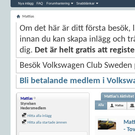
Nya inlägg
FAQ
Forumhantering
Snabblänkar
Mattias
Om det här är ditt första besök, 
innan du kan skapa inlägg och trå
dig.
Det är helt gratis att regis
Besök Volkswagen Club Sweden
Bli betalande medlem i Volksw
Mattias's Aktivitet
Mattias
Styrelsen
Alla
Mattias
Hedersmedlem
Hitta alla inlägg
Matt
Hitta alla startade ämnen
- To