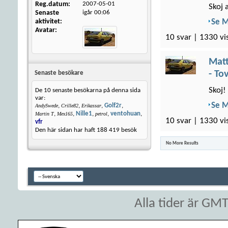
Reg.datum
2007-05-01
Skoj 
Senaste
igår
00:06
aktivitet
Se 
Avatar
10 svar | 1330 vi
Matt
- To
Senaste besökare
Skoj!
De 10 senaste besökarna på denna sida
var:
Se 
,
,
,
Golf2r
,
AndySwede
Crille82
Erikassar
,
,
Nille1
,
,
ventohuan
,
Martin T
Mex165
petrol
10 svar | 1330 vi
vfr
Den här sidan har haft
188 419
besök
No More Results
Alla tider är GM