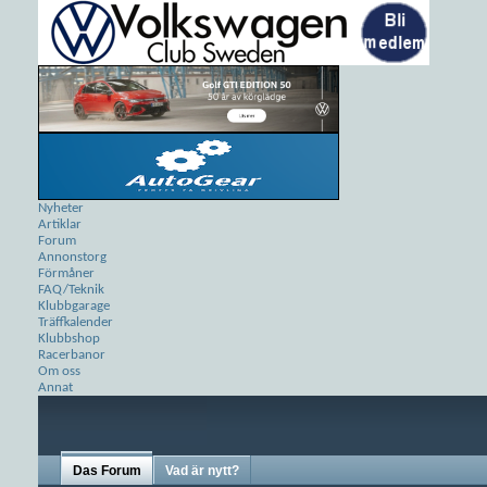
Nyheter
Artiklar
Forum
Annonstorg
Förmåner
FAQ/Teknik
Klubbgarage
Träffkalender
Klubbshop
Racerbanor
Om oss
Annat
Das Forum
Vad är nytt?