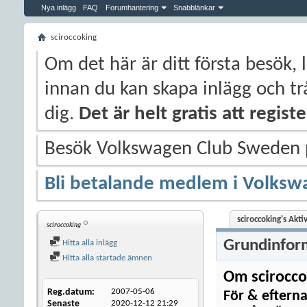
Nya inlägg
FAQ
Forumhantering
Snabblänkar
sciroccoking
Om det här är ditt första besök, 
innan du kan skapa inlägg och trå
dig.
Det är helt gratis att regis
Besök Volkswagen Club Sweden
Bli betalande medlem i Volksw
sciroccoking's Akti
sciroccoking
Grundinfor
Hitta alla inlägg
Hitta alla startade ämnen
Om scirocco
Reg.datum
2007-05-06
För & eftern
Senaste
2020-12-12
21:29