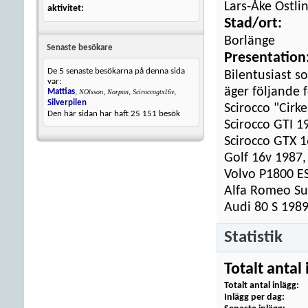
Lars-Åke Östli
aktivitet
Stad/ort:
Borlänge
Senaste besökare
Presentation
De 5 senaste besökarna på denna sida
Bilentusiast s
var:
äger följande 
Mattias
,
,
,
,
NOlsson
Norpan
Sciroccogtx16v
Silverpilen
Scirocco "Cirk
Den här sidan har haft
25 151
besök
Scirocco GTI 19
Scirocco GTX 1
Golf 16v 1987, 
Volvo P1800 ES
Alfa Romeo Su
Audi 80 S 198
Statistik
Totalt antal 
Totalt antal inlägg
Inlägg per dag