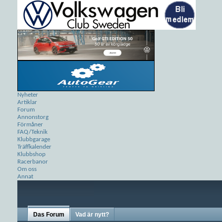
Nyheter
Artiklar
Forum
Annonstorg
Förmåner
FAQ/Teknik
Klubbgarage
Träffkalender
Klubbshop
Racerbanor
Om oss
Annat
Das Forum
Vad är nytt?