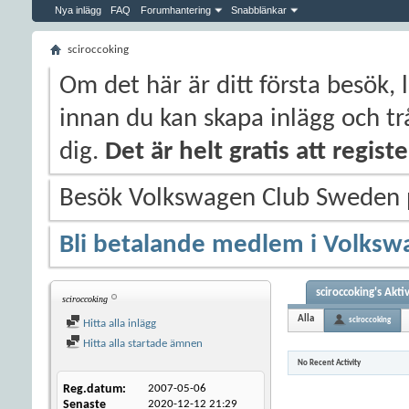
Nya inlägg
FAQ
Forumhantering
Snabblänkar
sciroccoking
Om det här är ditt första besök, 
innan du kan skapa inlägg och trå
dig.
Det är helt gratis att regis
Besök Volkswagen Club Sweden
Bli betalande medlem i Volksw
sciroccoking's Akti
sciroccoking
Alla
sciroccoking
Hitta alla inlägg
Hitta alla startade ämnen
No Recent Activity
Reg.datum
2007-05-06
Senaste
2020-12-12
21:29