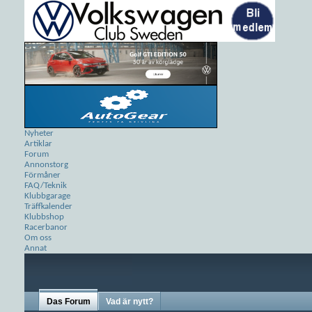
Nyheter
Artiklar
Forum
Annonstorg
Förmåner
FAQ/Teknik
Klubbgarage
Träffkalender
Klubbshop
Racerbanor
Om oss
Annat
Das Forum
Vad är nytt?