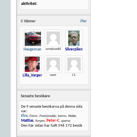
aktivitet
8
Vänner
Fler
ovredsson84
Haugeman
Silverpilen
razer
J.L
Lilla_Vargen
Senaste besökare
De 9 senaste besökarna på denna sida
var:
Elva
,
,
,
,
,
Falcor
Familjecaddy
hanros
Makke
Mattias
,
,
Peter-C
,
Norpan
quetrax
Den här sidan har haft
596 172
besök