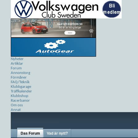
Nyheter
Artiklar
Forum
Annonstorg
Förmåner
FAQ/Teknik
Klubbgarage
Träffkalender
Klubbshop
Racerbanor
Om oss
Annat
Das Forum
Vad är nytt?