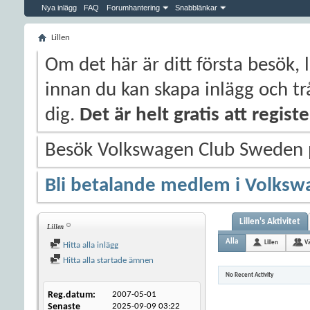
Nya inlägg
FAQ
Forumhantering
Snabblänkar
Lillen
Om det här är ditt första besök, 
innan du kan skapa inlägg och trå
dig.
Det är helt gratis att regis
Besök Volkswagen Club Sweden
Bli betalande medlem i Volksw
Lillen's Aktivitet
Lillen
Alla
Lillen
V
Hitta alla inlägg
Hitta alla startade ämnen
No Recent Activity
Reg.datum
2007-05-01
Senaste
2025-09-09
03:22