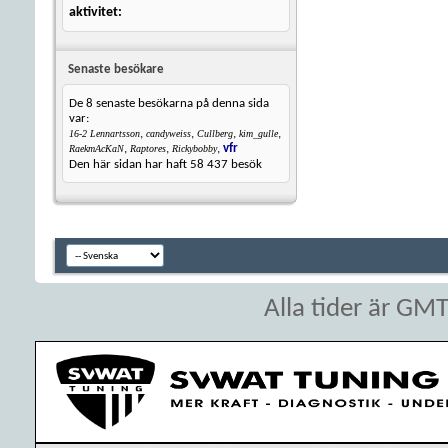
aktivitet
Senaste besökare
De 8 senaste besökarna på denna sida
var:
,
,
,
,
16-2 Lennartsson
candyweiss
Cullberg
kim_gulle
,
,
,
vfr
RaekmAcKaN
Raptores
Rickybobby
Den här sidan har haft
58 437
besök
Alla tider är GM