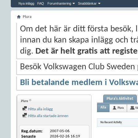
Nya inlägg
FAQ
Forumhantering
Snabblänkar
Plura
Om det här är ditt första besök, 
innan du kan skapa inlägg och trå
dig.
Det är helt gratis att regis
Besök Volkswagen Club Sweden
Bli betalande medlem i Volksw
Plura's Aktivitet
Plura
Alla
Plura
Vä
Hitta alla inlägg
Hitta alla startade ämnen
No Recent Activity
Reg.datum
2007-05-06
Senaste
2026-02-26
16:19