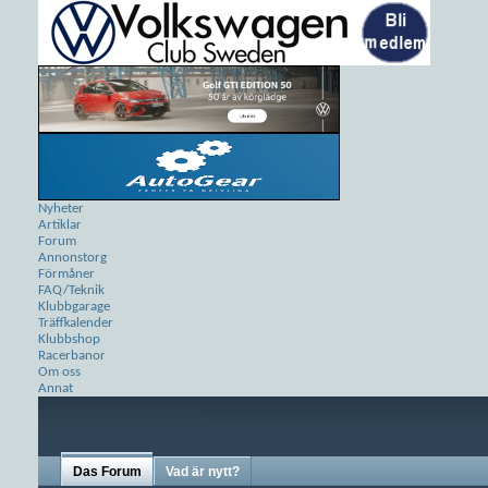
Nyheter
Artiklar
Forum
Annonstorg
Förmåner
FAQ/Teknik
Klubbgarage
Träffkalender
Klubbshop
Racerbanor
Om oss
Annat
Das Forum
Vad är nytt?