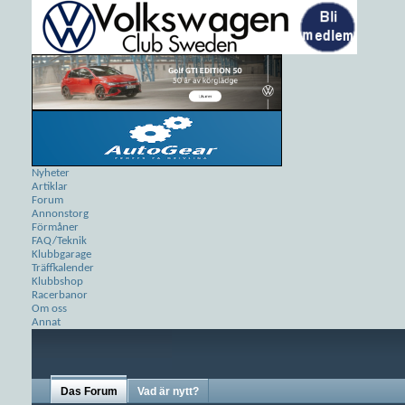
Nyheter
Artiklar
Forum
Annonstorg
Förmåner
FAQ/Teknik
Klubbgarage
Träffkalender
Klubbshop
Racerbanor
Om oss
Annat
Das Forum
Vad är nytt?