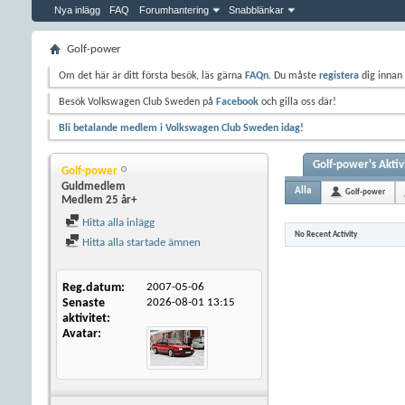
Nya inlägg
FAQ
Forumhantering
Snabblänkar
Golf-power
Om det här är ditt första besök, läs gärna
FAQn
. Du måste
registera
dig innan 
Besök Volkswagen Club Sweden på
Facebook
och gilla oss där!
Bli betalande medlem i Volkswagen Club Sweden idag!
Golf-power's Aktiv
Golf-power
Guldmedlem
Alla
Golf-power
Medlem 25 år+
Hitta alla inlägg
No Recent Activity
Hitta alla startade ämnen
Reg.datum
2007-05-06
Senaste
2026-08-01
13:15
aktivitet
Avatar