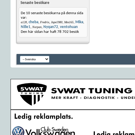
Senaste besökare
De 10 senaste besökarna på denna sida
var:
,
cheba
,
,
,
,
Mika
,
a128
Fredrix
Jope1980
Mex165
Nille1
,
,
Nyqan72
,
ventohuan
Norpan
Den här sidan har haft
78 702
besök