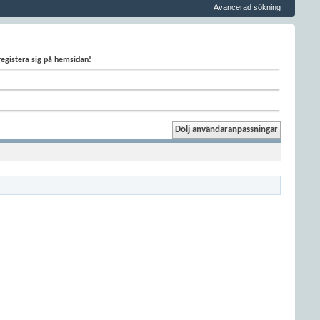
Avancerad sökning
 registera sig på hemsidan!