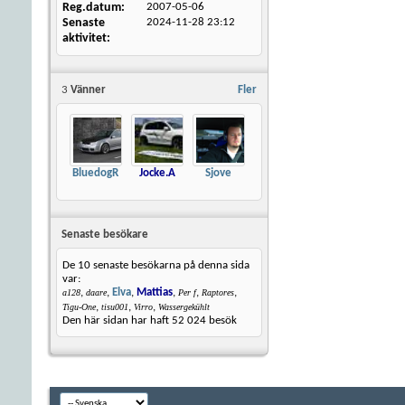
Reg.datum
2007-05-06
Senaste
2024-11-28
23:12
aktivitet
3
Vänner
Fler
BluedogR
Jocke.A
Sjove
Senaste besökare
De 10 senaste besökarna på denna sida
var:
,
,
Elva
,
Mattias
,
,
,
a128
daare
Per f
Raptores
,
,
,
Tigu-One
tisu001
Virro
Wassergekühlt
Den här sidan har haft
52 024
besök