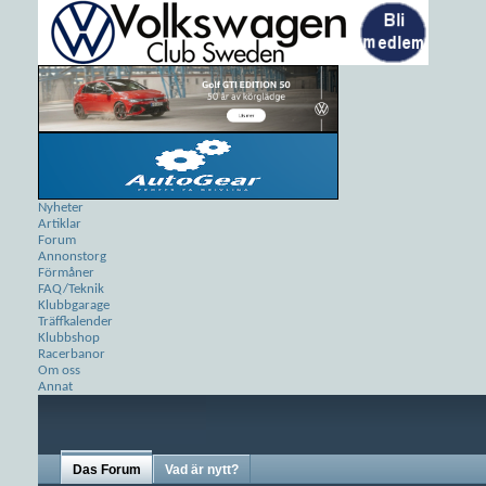
Nyheter
Artiklar
Forum
Annonstorg
Förmåner
FAQ/Teknik
Klubbgarage
Träffkalender
Klubbshop
Racerbanor
Om oss
Annat
Das Forum
Vad är nytt?