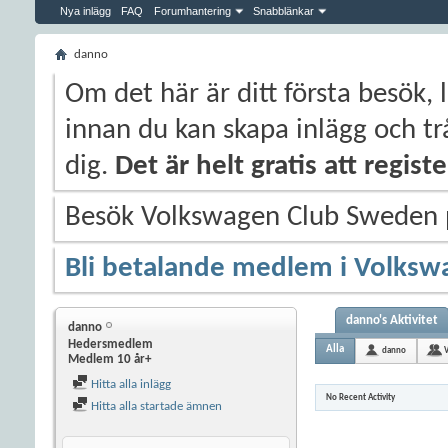
Nya inlägg
FAQ
Forumhantering
Snabblänkar
danno
Om det här är ditt första besök, 
innan du kan skapa inlägg och trå
dig.
Det är helt gratis att regis
Besök Volkswagen Club Sweden
Bli betalande medlem i Volksw
danno's Aktivitet
danno
Hedersmedlem
Alla
danno
Medlem 10 år+
Hitta alla inlägg
No Recent Activity
Hitta alla startade ämnen