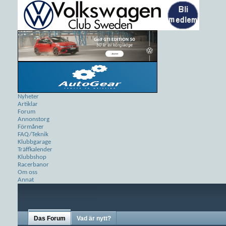
Nyheter
Artiklar
Forum
Annonstorg
Förmåner
FAQ/Teknik
Klubbgarage
Träffkalender
Klubbshop
Racerbanor
Om oss
Annat
Das Forum
Vad är nytt?