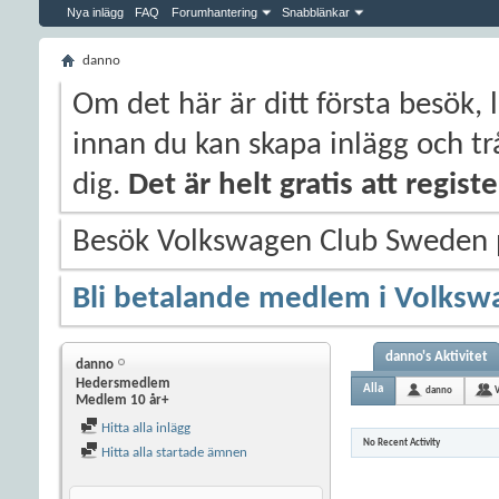
Nya inlägg
FAQ
Forumhantering
Snabblänkar
danno
Om det här är ditt första besök, 
innan du kan skapa inlägg och trå
dig.
Det är helt gratis att regis
Besök Volkswagen Club Sweden
Bli betalande medlem i Volksw
danno's Aktivitet
danno
Hedersmedlem
Alla
danno
Medlem 10 år+
Hitta alla inlägg
No Recent Activity
Hitta alla startade ämnen