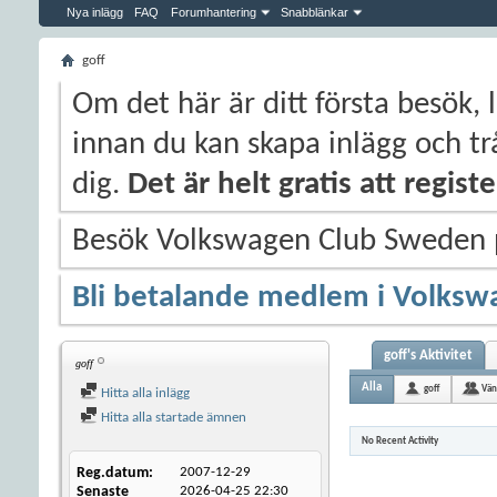
Nya inlägg
FAQ
Forumhantering
Snabblänkar
goff
Om det här är ditt första besök, 
innan du kan skapa inlägg och trå
dig.
Det är helt gratis att regis
Besök Volkswagen Club Sweden
Bli betalande medlem i Volksw
goff's Aktivitet
goff
Alla
goff
Vän
Hitta alla inlägg
Hitta alla startade ämnen
No Recent Activity
Reg.datum
2007-12-29
Senaste
2026-04-25
22:30