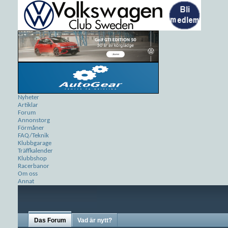
Nyheter
Artiklar
Forum
Annonstorg
Förmåner
FAQ/Teknik
Klubbgarage
Träffkalender
Klubbshop
Racerbanor
Om oss
Annat
Das Forum
Vad är nytt?