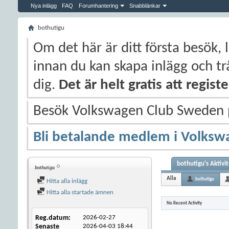
Nya inlägg
FAQ
Forumhantering
Snabblänkar
bothutigu
Om det här är ditt första besök, 
innan du kan skapa inlägg och trå
dig.
Det är helt gratis att regis
Besök Volkswagen Club Sweden
Bli betalande medlem i Volksw
bothutigu's Aktivi
bothutigu
Alla
bothutigu
Hitta alla inlägg
Hitta alla startade ämnen
No Recent Activity
Reg.datum
2026-02-27
Senaste
2026-04-03
18:44