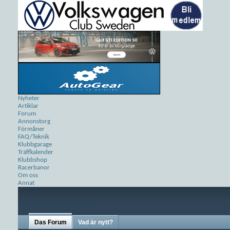
Nyheter
Artiklar
Forum
Annonstorg
Förmåner
FAQ/Teknik
Klubbgarage
Träffkalender
Klubbshop
Racerbanor
Om oss
Annat
Das Forum
Vad är nytt?