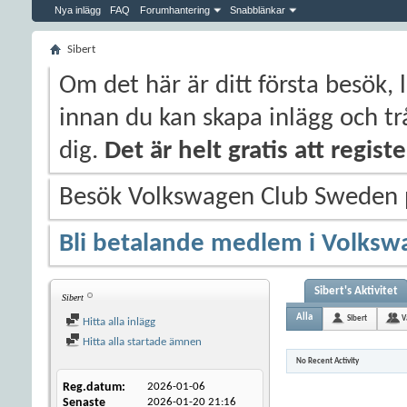
Nya inlägg
FAQ
Forumhantering
Snabblänkar
Sibert
Om det här är ditt första besök, 
innan du kan skapa inlägg och trå
dig.
Det är helt gratis att regis
Besök Volkswagen Club Sweden
Bli betalande medlem i Volksw
Sibert's Aktivitet
Sibert
Alla
Sibert
V
Hitta alla inlägg
Hitta alla startade ämnen
No Recent Activity
Reg.datum
2026-01-06
Senaste
2026-01-20
21:16