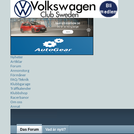
Nyheter
Artiklar
Forum
Annonstorg
Förmåner
FAQ/Teknik
Klubbgarage
Träffkalender
Klubbshop
Racerbanor
Om oss
Annat
Das Forum
Vad är nytt?