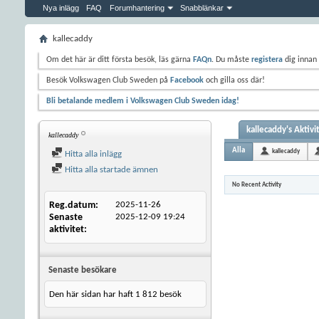
Nya inlägg
FAQ
Forumhantering
Snabblänkar
kallecaddy
Om det här är ditt första besök, läs gärna
FAQn
. Du måste
registera
dig innan 
Besök Volkswagen Club Sweden på
Facebook
och gilla oss där!
Bli betalande medlem i Volkswagen Club Sweden idag!
kallecaddy's Aktivi
kallecaddy
Alla
kallecaddy
Hitta alla inlägg
Hitta alla startade ämnen
No Recent Activity
Reg.datum
2025-11-26
Senaste
2025-12-09
19:24
aktivitet
Senaste besökare
Den här sidan har haft
1 812
besök