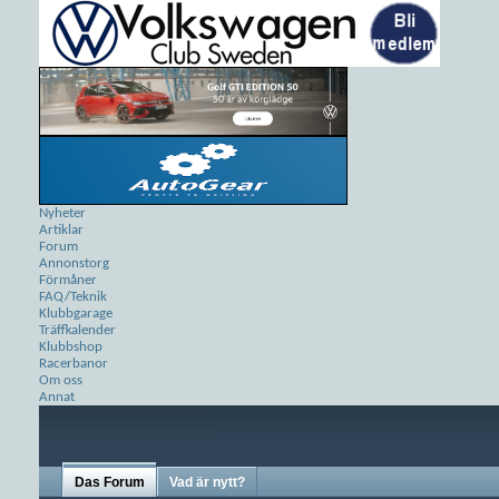
Nyheter
Artiklar
Forum
Annonstorg
Förmåner
FAQ/Teknik
Klubbgarage
Träffkalender
Klubbshop
Racerbanor
Om oss
Annat
Das Forum
Vad är nytt?