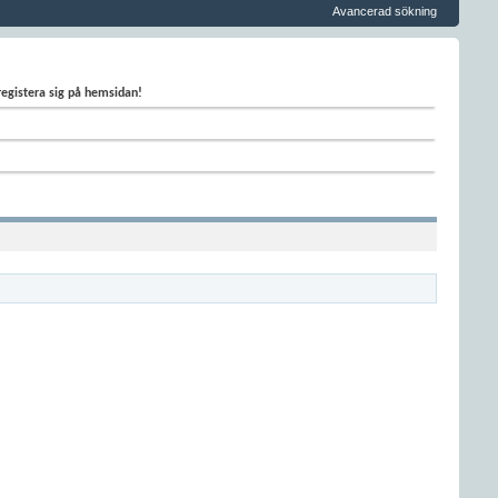
Avancerad sökning
 registera sig på hemsidan!