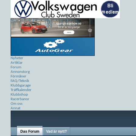
Nyheter
Artiklar
Forum
Annonstorg
Förmåner
FAQ/Teknik
Klubbgarage
Träffkalender
Klubbshop
Racerbanor
Om oss
Annat
Das Forum
Vad är nytt?