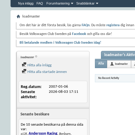
Nya inlägg
FAQ
Forumhantering
Snabblänkar
loadmaster
Om det här är ditt första besök, läs gärna
FAQn
. Du måste
registera
dig innan 
Besök Volkswagen Club Sweden på
Facebook
och gilla oss där!
Bli betalande medlem i Volkswagen Club Sweden idag!
loadmaster's Aktiv
loadmaster
Alla
loadmaster
Hitta alla inlägg
Hitta alla startade ämnen
No Recent Activity
Reg.datum
2007-05-06
Senaste
2026-08-03
17:11
aktivitet
Senaste besökare
De 10 senaste besökarna på denna sida
var:
,
Andersson Racing
,
,
a128
Boråsarn