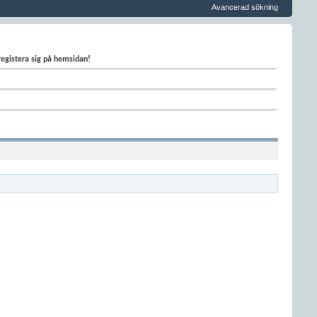
Avancerad sökning
 registera sig på hemsidan!