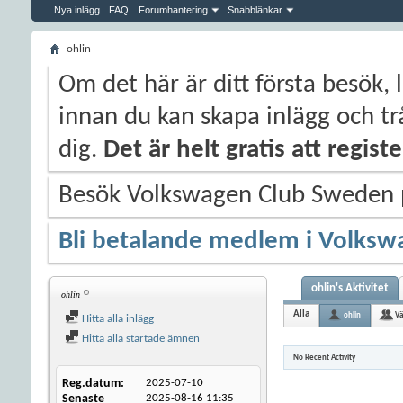
Nya inlägg
FAQ
Forumhantering
Snabblänkar
ohlin
Om det här är ditt första besök, 
innan du kan skapa inlägg och trå
dig.
Det är helt gratis att regis
Besök Volkswagen Club Sweden
Bli betalande medlem i Volksw
ohlin's Aktivitet
ohlin
Alla
ohlin
Vä
Hitta alla inlägg
Hitta alla startade ämnen
No Recent Activity
Reg.datum
2025-07-10
Senaste
2025-08-16
11:35