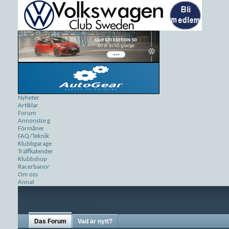
Nyheter
Artiklar
Forum
Annonstorg
Förmåner
FAQ/Teknik
Klubbgarage
Träffkalender
Klubbshop
Racerbanor
Om oss
Annat
Das Forum
Vad är nytt?