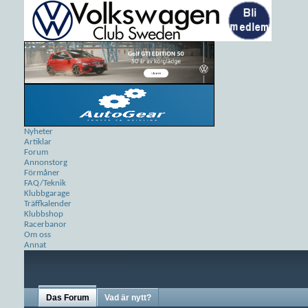
Nyheter
Artiklar
Forum
Annonstorg
Förmåner
FAQ/Teknik
Klubbgarage
Träffkalender
Klubbshop
Racerbanor
Om oss
Annat
Das Forum
Vad är nytt?