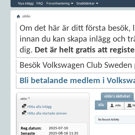
Nya inlägg
FAQ
Forumhantering
Snabblänkar
ohlin
Om det här är ditt första besök, 
innan du kan skapa inlägg och trå
dig.
Det är helt gratis att regis
Besök Volkswagen Club Sweden
Bli betalande medlem i Volksw
ohlin's Aktivitet
ohlin
Alla
ohlin
Vä
Hitta alla inlägg
Hitta alla startade ämnen
No Recent Activity
Reg.datum
2025-07-10
Senaste
2025-08-16
11:35