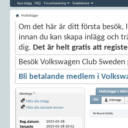
Nya inlägg
FAQ
Forumhantering
Snabblänkar
Mattebigge
Om det här är ditt första besök, 
innan du kan skapa inlägg och trå
dig.
Det är helt gratis att regis
Besök Volkswagen Club Sweden
Bli betalande medlem i Volksw
Mattebigge's Aktiv
Mattebigge
Alla
Mattebigge
Hitta alla inlägg
Hitta alla startade ämnen
No Recent Activity
Reg.datum
2025-05-28
Senaste
2025-05-28
20:52