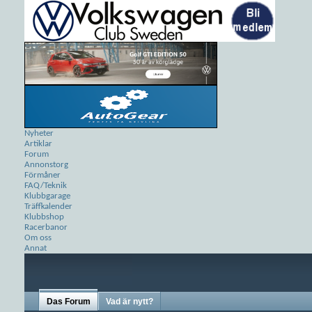
Nyheter
Artiklar
Forum
Annonstorg
Förmåner
FAQ/Teknik
Klubbgarage
Träffkalender
Klubbshop
Racerbanor
Om oss
Annat
Das Forum
Vad är nytt?