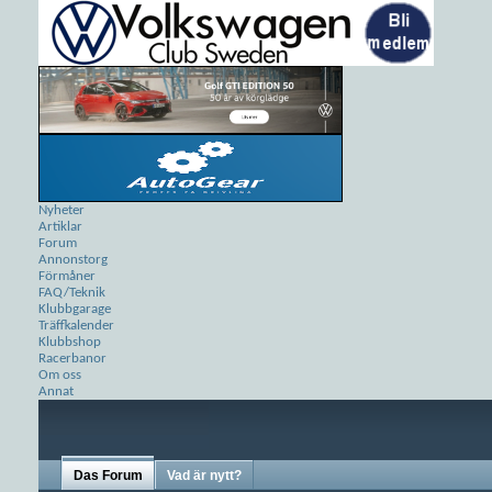
Nyheter
Artiklar
Forum
Annonstorg
Förmåner
FAQ/Teknik
Klubbgarage
Träffkalender
Klubbshop
Racerbanor
Om oss
Annat
Das Forum
Vad är nytt?