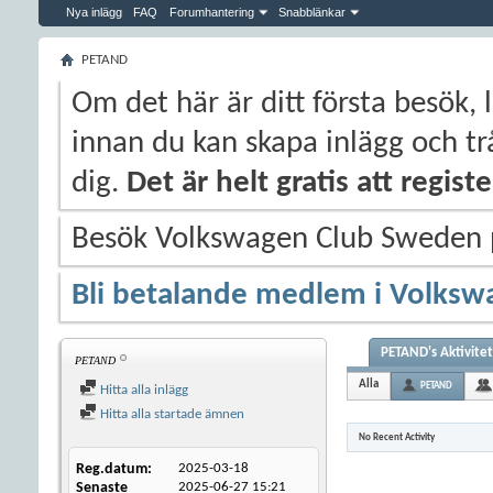
Nya inlägg
FAQ
Forumhantering
Snabblänkar
PETAND
Om det här är ditt första besök, 
innan du kan skapa inlägg och trå
dig.
Det är helt gratis att regis
Besök Volkswagen Club Sweden
Bli betalande medlem i Volksw
PETAND's Aktivitet
PETAND
Alla
PETAND
Hitta alla inlägg
Hitta alla startade ämnen
No Recent Activity
Reg.datum
2025-03-18
Senaste
2025-06-27
15:21