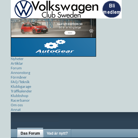
Nyheter
Artiklar
Forum
Annonstorg
Förmåner
FAQ/Teknik
Klubbgarage
Träffkalender
Klubbshop
Racerbanor
Om oss
Annat
Das Forum
Vad är nytt?