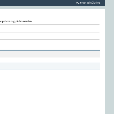
Avancerad sökning
 registera sig på hemsidan!