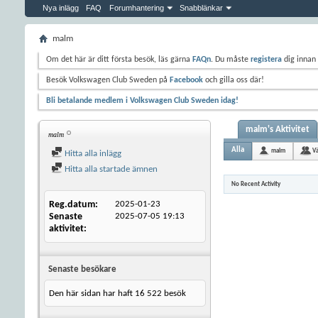
Nya inlägg
FAQ
Forumhantering
Snabblänkar
malm
Om det här är ditt första besök, läs gärna
FAQn
. Du måste
registera
dig innan 
Besök Volkswagen Club Sweden på
Facebook
och gilla oss där!
Bli betalande medlem i Volkswagen Club Sweden idag!
malm's Aktivitet
malm
Alla
malm
V
Hitta alla inlägg
Hitta alla startade ämnen
No Recent Activity
Reg.datum
2025-01-23
Senaste
2025-07-05
19:13
aktivitet
Senaste besökare
Den här sidan har haft
16 522
besök