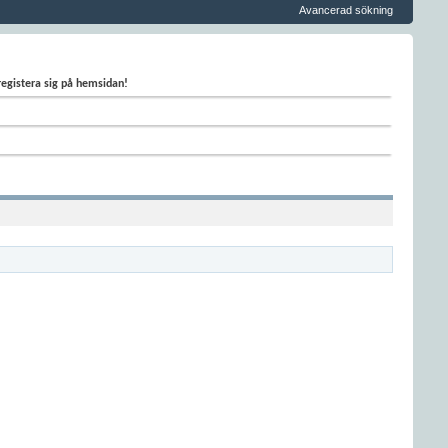
Avancerad sökning
 registera sig på hemsidan!