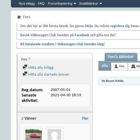
Nya inlägg
FAQ
Forumhantering
Snabblänkar
Fors
Om det här är ditt första besök, läs gärna
FAQn
. Du måste
registera
dig innan 
Besök Volkswagen Club Sweden på
Facebook
och gilla oss där!
Bli betalande medlem i Volkswagen Club Sweden idag!
Fors's Aktivitet
Fors
Alla
Fors
Vä
Hitta alla inlägg
Hitta alla startade ämnen
No Recent Activity
Reg.datum
2007-05-01
Senaste
2021-04-30
18:19
aktivitet
2
Vänner
Fler