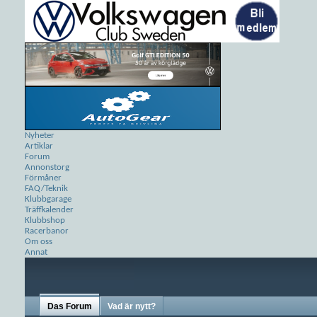
Nyheter
Artiklar
Forum
Annonstorg
Förmåner
FAQ/Teknik
Klubbgarage
Träffkalender
Klubbshop
Racerbanor
Om oss
Annat
Das Forum
Vad är nytt?