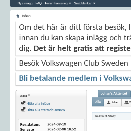
Nya inlägg
FAQ
Forumhantering
Snabblänkar
Johan
Om det här är ditt första besök, 
innan du kan skapa inlägg och trå
dig.
Det är helt gratis att regis
Besök Volkswagen Club Sweden
Bli betalande medlem i Volksw
Johan's Aktivitet
Johan
Alla
Johan
V
Hitta alla inlägg
Hitta alla startade ämnen
No Recent Activity
Reg.datum
2024-09-10
Senaste
2026-02-08
18:52