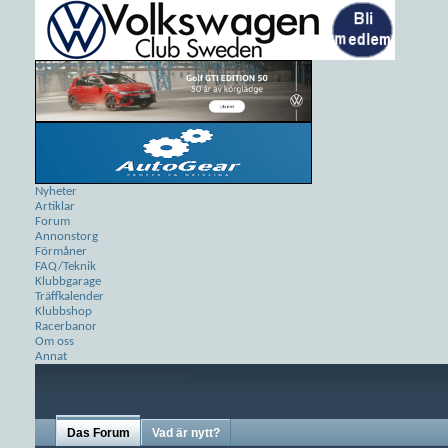
Nyheter
Artiklar
Forum
Annonstorg
Förmåner
FAQ/Teknik
Klubbgarage
Träffkalender
Klubbshop
Racerbanor
Om oss
Annat
Das Forum
Vad är nytt?