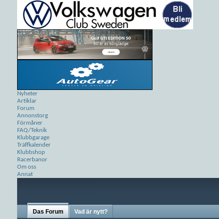
Nyheter
Artiklar
Forum
Annonstorg
Förmåner
FAQ/Teknik
Klubbgarage
Träffkalender
Klubbshop
Racerbanor
Om oss
Annat
Das Forum
Vad är nytt?