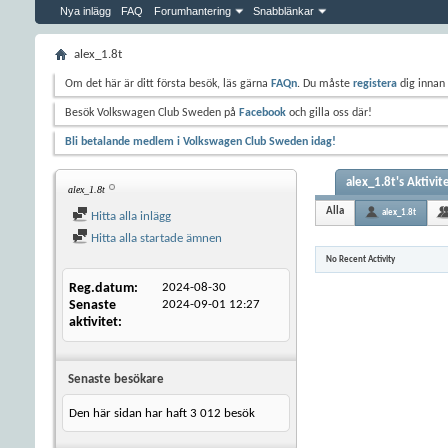
Nya inlägg
FAQ
Forumhantering
Snabblänkar
alex_1.8t
Om det här är ditt första besök, läs gärna
FAQn
. Du måste
registera
dig innan 
Besök Volkswagen Club Sweden på
Facebook
och gilla oss där!
Bli betalande medlem i Volkswagen Club Sweden idag!
alex_1.8t's Aktivit
alex_1.8t
Alla
alex_1.8t
Hitta alla inlägg
Hitta alla startade ämnen
No Recent Activity
Reg.datum
2024-08-30
Senaste
2024-09-01
12:27
aktivitet
Senaste besökare
Den här sidan har haft
3 012
besök