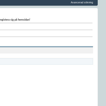
Avancerad sökning
 registera sig på hemsidan!