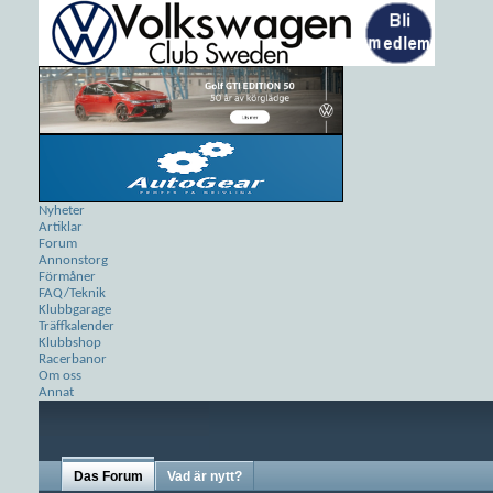
Nyheter
Artiklar
Forum
Annonstorg
Förmåner
FAQ/Teknik
Klubbgarage
Träffkalender
Klubbshop
Racerbanor
Om oss
Annat
Das Forum
Vad är nytt?