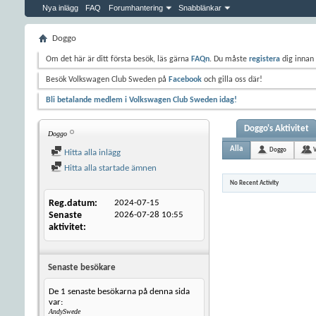
Nya inlägg
FAQ
Forumhantering
Snabblänkar
Doggo
Om det här är ditt första besök, läs gärna
FAQn
. Du måste
registera
dig innan 
Besök Volkswagen Club Sweden på
Facebook
och gilla oss där!
Bli betalande medlem i Volkswagen Club Sweden idag!
Doggo's Aktivitet
Doggo
Alla
Doggo
Hitta alla inlägg
Hitta alla startade ämnen
No Recent Activity
Reg.datum
2024-07-15
Senaste
2026-07-28
10:55
aktivitet
Senaste besökare
De 1 senaste besökarna på denna sida
var:
AndySwede