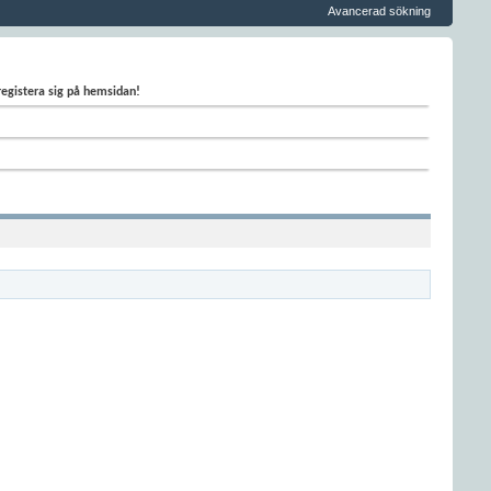
Avancerad sökning
 registera sig på hemsidan!