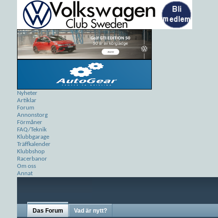
Nyheter
Artiklar
Forum
Annonstorg
Förmåner
FAQ/Teknik
Klubbgarage
Träffkalender
Klubbshop
Racerbanor
Om oss
Annat
Das Forum
Vad är nytt?