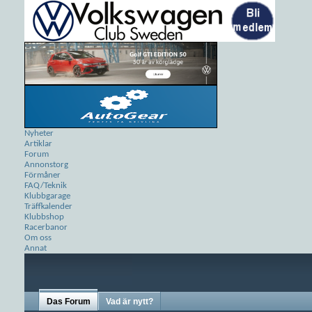
Nyheter
Artiklar
Forum
Annonstorg
Förmåner
FAQ/Teknik
Klubbgarage
Träffkalender
Klubbshop
Racerbanor
Om oss
Annat
Das Forum
Vad är nytt?