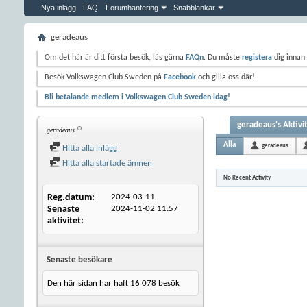
Nya inlägg
FAQ
Forumhantering
Snabblänkar
geradeaus
Om det här är ditt första besök, läs gärna
FAQn
. Du måste
registera
dig innan 
Besök Volkswagen Club Sweden på
Facebook
och gilla oss där!
Bli betalande medlem i Volkswagen Club Sweden idag!
geradeaus's Aktivi
geradeaus
Alla
geradeaus
Hitta alla inlägg
Hitta alla startade ämnen
No Recent Activity
Reg.datum
2024-03-11
Senaste
2024-11-02
11:57
aktivitet
Senaste besökare
Den här sidan har haft
16 078
besök