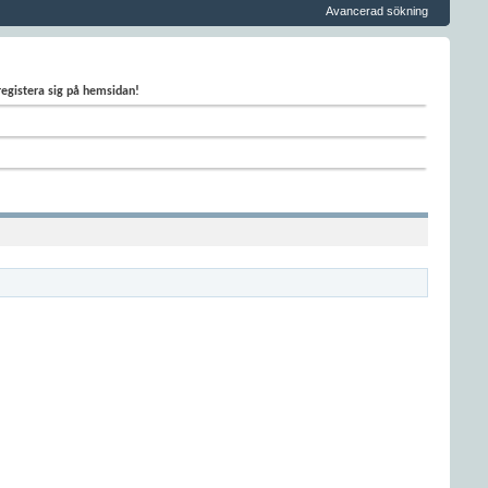
Avancerad sökning
 registera sig på hemsidan!