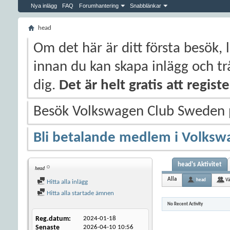
Nya inlägg
FAQ
Forumhantering
Snabblänkar
head
Om det här är ditt första besök, 
innan du kan skapa inlägg och trå
dig.
Det är helt gratis att regis
Besök Volkswagen Club Sweden
Bli betalande medlem i Volksw
head's Aktivitet
head
Alla
head
Vä
Hitta alla inlägg
Hitta alla startade ämnen
No Recent Activity
Reg.datum
2024-01-18
Senaste
2026-04-10
10:56