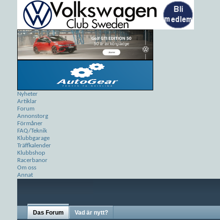
Nyheter
Artiklar
Forum
Annonstorg
Förmåner
FAQ/Teknik
Klubbgarage
Träffkalender
Klubbshop
Racerbanor
Om oss
Annat
Das Forum
Vad är nytt?